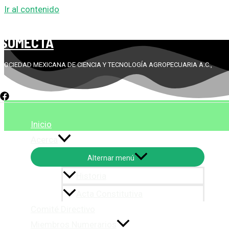
Ir al contenido
SOMECTA
SOCIEDAD MEXICANA DE CIENCIA Y TECNOLOGÍA AGROPECUARIA A.C.,
S
Inicio
Acerca
Alternar menú
Historia
Acta Constitutiva
Comité Directivo
Miembros Numerarios