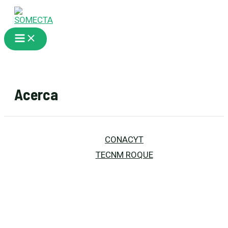
Ir
al
contenido
Main
Menu
Acerca
CONACYT
TECNM ROQUE