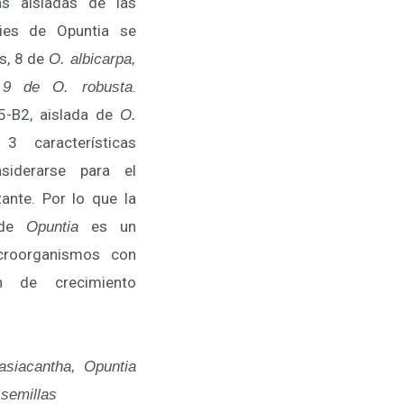
as aisladas de las
ies de Opuntia se
s, 8 de
O. albicarpa,
.
 9 de O. robusta
5-B2, aislada de
O.
3 características
siderarse para el
zante. Por lo que la
 de
es un
Opuntia
icroorganismos con
n de crecimiento
asiacantha, Opuntia
 semillas