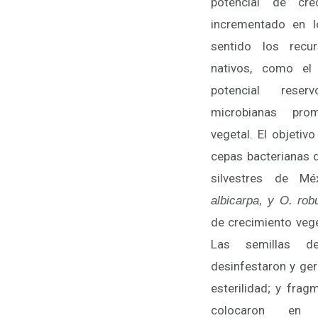
potencial de cre
incrementado en l
sentido los recu
nativos, como el
potencial rese
microbianas pro
vegetal. El objetiv
cepas bacterianas d
silvestres de M
albicarpa, y O. rob
de crecimiento veg
Las semillas 
desinfestaron y ge
esterilidad; y fra
colocaron en 