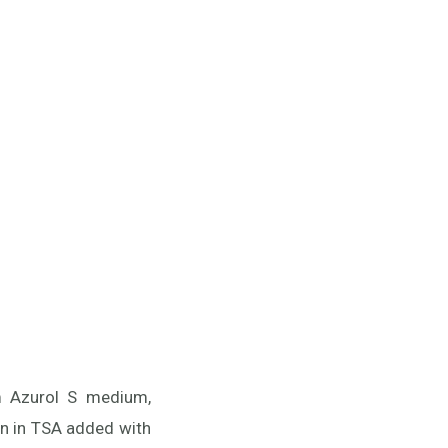
m Azurol S medium,
on in TSA added with