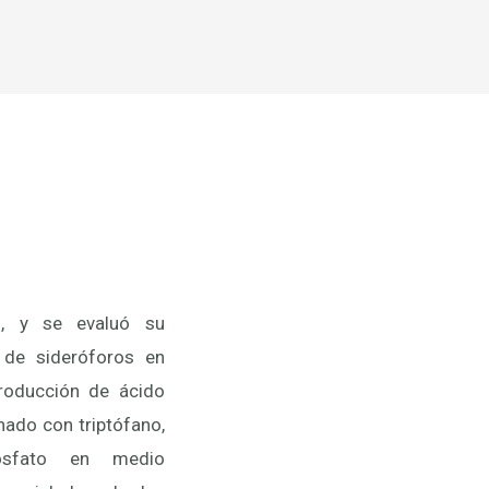
s, y se evaluó su
 de sideróforos en
roducción de ácido
nado con triptófano,
fosfato en medio