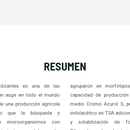
RESUMEN
tilizantes es una de las
agruparon en morfotipo
ran auge en todo el mundo
capacidad de producción
de una producción agrícola
medio Cromo Azurol S, p
 lo que la búsqueda y
indolacético en TSA adicio
de microorganismos con
y solubilización de 