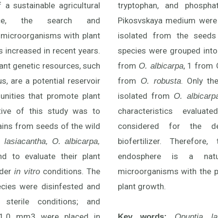
a sustainable agricultural
tryptophan, and phosphat
ence, the search and
Pikosvskaya medium were 
 microorganisms with plant
isolated from the seeds
s increased in recent years.
species were grouped int
plant genetic resources, such
from
, 1 from 
O. albicarpa
s, are a potential reservoir
from
. Only th
O. robusta
nities that promote plant
isolated from
O. albicarp
tive of this study was to
characteristics evalu
rains from seeds of the wild
considered for the d
biofertilizer. Therefore
 lasiacantha, O. albicarpa,
nd to evaluate their plant
endosphere is a natu
nder
conditions. The
microorganisms with the p
in vitro
cies were disinfested and
plant growth.
 sterile conditions; and
-1.0 mm3 were placed in
Key words:
Opuntia las