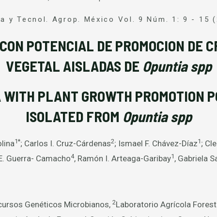
ia y Tecnol. Agrop. México Vol. 9 Núm. 1: 9 - 15 
 CON POTENCIAL DE PROMOCION DE C
VEGETAL AISLADAS DE
Opuntia spp
A WITH PLANT GROWTH PROMOTION P
ISOLATED FROM
Opuntia spp
1*
2
1
olina
; Carlos I. Cruz-Cárdenas
; Ismael F. Chávez-Díaz
; Cl
4
1
 E. Guerra- Camacho
, Ramón I. Arteaga-Garibay
, Gabriela 
2
cursos Genéticos Microbianos,
Laboratorio Agrícola Forest