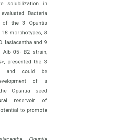
e solubilization in
evaluated. Bacteria
 of the 3 Opuntia
o 18 morphotypes, 8
O. lasiacantha and 9
e Alb 05- B2 strain,
>, presented the 3
a
ated and could be
evelopment of a
, the Opuntia seed
ral reservoir of
otential to promote
iacantha, Opuntia