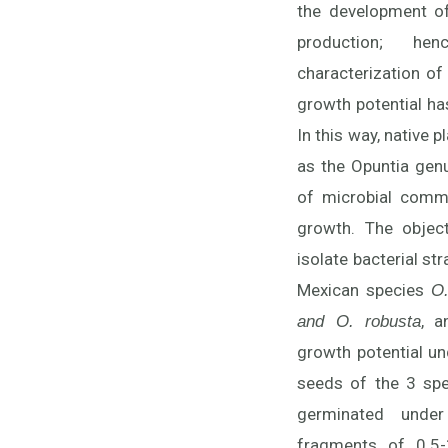
the development of 
production; h
characterization of
growth potential ha
In this way, native 
as the Opuntia genu
of microbial commu
growth. The objec
isolate bacterial st
Mexican species
O.
, a
and O. robusta
growth potential u
seeds of the 3 spe
germinated under
fragments of 0.5