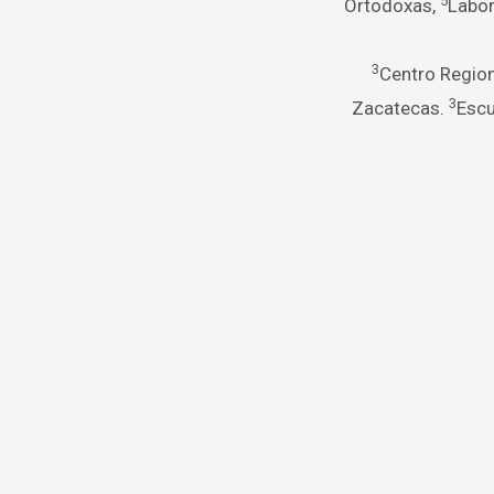
5
Ortodoxas,
Labor
3
Centro Region
3
Zacatecas.
Escu