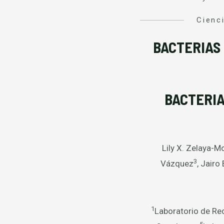
Cienc
BACTERIAS
BACTERI
Lily X. Zelaya-M
3
Vázquez
, Jairo
1
Laboratorio de Re