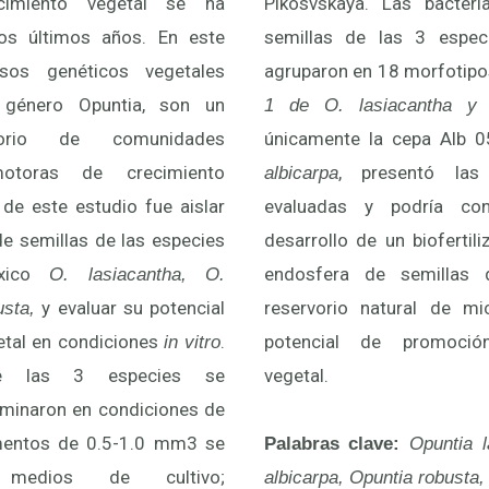
cimiento vegetal se ha
Pikosvskaya. Las bacteri
os últimos años. En este
semillas de las 3 espec
rsos genéticos vegetales
agruparon en 18 morfotipo
 género Opuntia, son un
1 de O. lasiacantha y
rvorio de comunidades
únicamente la cepa Alb 0
motoras de crecimiento
, presentó las 
albicarpa
o de este estudio fue aislar
evaluadas y podría con
e semillas de las especies
desarrollo de un biofertili
éxico
endosfera de semillas
O. lasiacantha, O.
y evaluar su potencial
reservorio natural de m
usta,
etal en condiciones
.
potencial de promoció
in vitro
de las 3 especies se
vegetal.
rminaron en condiciones de
gmentos de 0.5-1.0 mm3 se
Palabras clave:
Opuntia l
medios de cultivo;
albicarpa, Opuntia robusta,