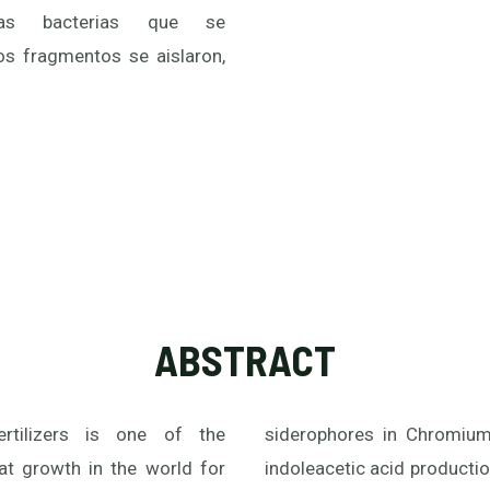
 las bacterias que se
os fragmentos se aislaron,
ABSTRACT
rtilizers is one of the
siderophores in Chromiu
at growth in the world for
indoleacetic acid producti