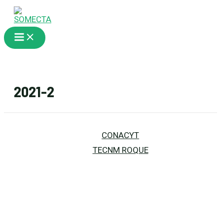
Ir
al
contenido
Main
Menu
2021-2
CONACYT
TECNM ROQUE