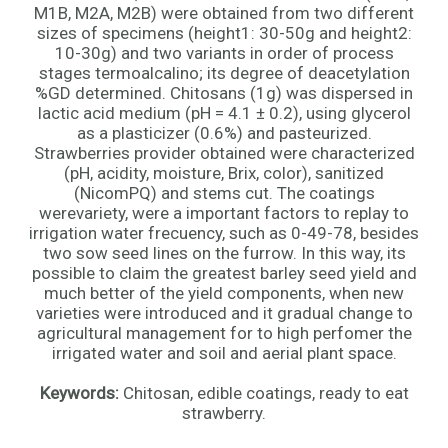
M1B, M2A, M2B) were obtained from two different
sizes of specimens (height1: 30-50g and height2:
10-30g) and two variants in order of process
stages termoalcalino; its degree of deacetylation
%GD determined. Chitosans (1g) was dispersed in
lactic acid medium (pH = 4.1 ± 0.2), using glycerol
as a plasticizer (0.6%) and pasteurized.
Strawberries provider obtained were characterized
(pH, acidity, moisture, Brix, color), sanitized
(NicomPQ) and stems cut. The coatings
werevariety, were a important factors to replay to
irrigation water frecuency, such as 0-49-78, besides
two sow seed lines on the furrow. In this way, its
possible to claim the greatest barley seed yield and
much better of the yield components, when new
varieties were introduced and it gradual change to
agricultural management for to high perfomer the
irrigated water and soil and aerial plant space.
Keywords:
Chitosan, edible coatings, ready to eat
strawberry.