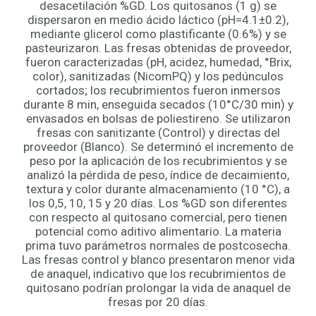
desacetilación %GD. Los quitosanos (1 g) se
dispersaron en medio ácido láctico (pH=4.1±0.2),
mediante glicerol como plastificante (0.6%) y se
pasteurizaron. Las fresas obtenidas de proveedor,
fueron caracterizadas (pH, acidez, humedad, °Brix,
color), sanitizadas (NicomPQ) y los pedúnculos
cortados; los recubrimientos fueron inmersos
durante 8 min, enseguida secados (10°C/30 min) y
envasados en bolsas de poliestireno. Se utilizaron
fresas con sanitizante (Control) y directas del
proveedor (Blanco). Se determinó el incremento de
peso por la aplicación de los recubrimientos y se
analizó la pérdida de peso, índice de decaimiento,
textura y color durante almacenamiento (10 °C), a
los 0,5, 10, 15 y 20 días. Los %GD son diferentes
con respecto al quitosano comercial, pero tienen
potencial como aditivo alimentario. La materia
prima tuvo parámetros normales de postcosecha.
Las fresas control y blanco presentaron menor vida
de anaquel, indicativo que los recubrimientos de
quitosano podrían prolongar la vida de anaquel de
fresas por 20 días.