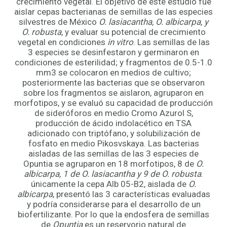
crecimiento vegetal. El objetivo de este estudio fue
aislar cepas bacterianas de semillas de las especies
silvestres de México
O. lasiacantha, O. albicarpa, y
O. robusta,
y evaluar su potencial de crecimiento
vegetal en condiciones
in vitro
. Las semillas de las
3 especies se desinfestaron y germinaron en
condiciones de esterilidad; y fragmentos de 0.5-1.0
mm3 se colocaron en medios de cultivo;
posteriormente las bacterias que se observaron
sobre los fragmentos se aislaron, agruparon en
morfotipos, y se evaluó su capacidad de producción
de sideróforos en medio Cromo Azurol S,
producción de ácido indolacético en TSA
adicionado con triptófano, y solubilización de
fosfato en medio Pikosvskaya. Las bacterias
aisladas de las semillas de las 3 especies de
Opuntia se agruparon en 18 morfotipos, 8 de
O.
albicarpa, 1 de O. lasiacantha y 9 de O. robusta
.
únicamente la cepa Alb 05-B2, aislada de
O.
albicarpa
, presentó las 3 características evaluadas
y podría considerarse para el desarrollo de un
biofertilizante. Por lo que la endosfera de semillas
de
Opuntia
es un reservorio natural de