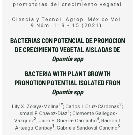
promotoras del crecimiento vegetal
Ciencia y Tecnol. Agrop. México Vol.
9 Núm. 1: 9 - 15 (2021).
BACTERIAS CON POTENCIAL DE PROMOCION
DE CRECIMIENTO VEGETAL AISLADAS DE
Opuntia spp
BACTERIA WITH PLANT GROWTH
PROMOTION POTENTIAL ISOLATED FROM
Opuntia spp
1*
2
Lily X. Zelaya-Molina
; Carlos I. Cruz-Cárdenas
;
1
Ismael F. Chávez-Díaz
; Clemente Gallegos-
3
4
Vázquez
, Jairo E. Guerra- Camacho
, Ramón I.
1
5
Arteaga-Garibay
, Gabriela Sandoval-Cancino