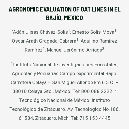
AGRONOMIC EVALUATION OF OAT LINES IN EL
BAJÍO, MEXICO
*
1
1
Adán Ulises Chávez-Solís
; Ernesto Solís-Moya
;
1
Oscar Arath Grageda-Cabrera
; Aquilino Ramírez
1
2
Ramírez
; Manuel Jerónimo-Arriaga
1
Instituto Nacional de Investigaciones Forestales,
Agrícolas y Pecuarias Campo experimental Bajío.
Carretera Celaya – San Miguel Allende km 6.5 C. P.
2
38010 Celaya Gto., México. Tel: 800 088 2222.
Tecnológico Nacional de México. Instituto
Tecnológico de Zitácuaro. Av. Tecnológico No.186,
61534, Zitácuaro, Mich. Tel: 715 153 4445