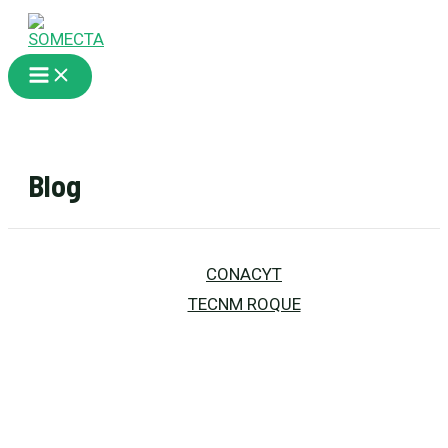
Ir
al
contenido
Main
Menu
Blog
CONACYT
TECNM ROQUE