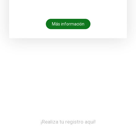
Más información
XII CONGRESO NACIONAL Y VIII
SIMPOSIO INTERNACIONAL DE
INVESTIGACIÓN EN CIENCIA Y
TECNOLOGÍA AGROPECUARIA
¡Realiza tu registro aquí!