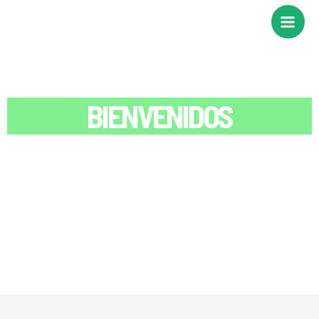
BIENVENIDOS
SOMECTA
SOCIEDAD MEXICANA DE CIENCIA
Y TECNOLOGÍA AGROPECUARIA A. C.