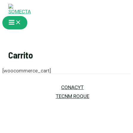
Ir
al
contenido
Main
Menu
Carrito
[woocommerce_cart]
CONACYT
TECNM ROQUE