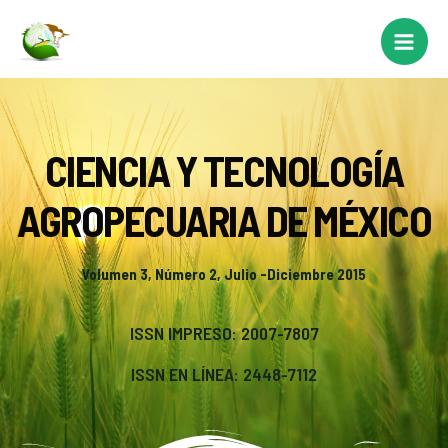
CIENCIA Y TECNOLOGÍA
AGROPECUARIA DE MÉXICO
Volumen 3, Número 2, Julio -Diciembre 2015
ISSN IMPRESO: 2007-7807
ISSN EN LÍNEA: 2448-7112