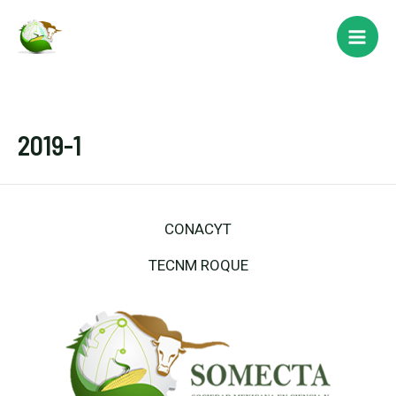
Ir
al
Main
contenido
Men
2019-1
CONACYT
TECNM ROQUE