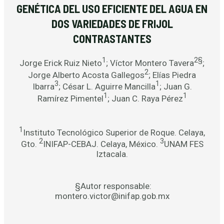
GENÉTICA DEL USO EFICIENTE DEL AGUA EN
DOS VARIEDADES DE FRIJOL
CONTRASTANTES
1
2§
Jorge Erick Ruiz Nieto
; Víctor Montero Tavera
;
2
Jorge Alberto Acosta Gallegos
; Elías Piedra
3
1
Ibarra
; César L. Aguirre Mancilla
; Juan G.
1
1
Ramírez Pimentel
; Juan C. Raya Pérez
1
Instituto Tecnológico Superior de Roque. Celaya,
2
3
Gto.
INIFAP-CEBAJ. Celaya, México.
UNAM FES
Iztacala.
§Autor responsable:
montero.victor@inifap.gob.mx