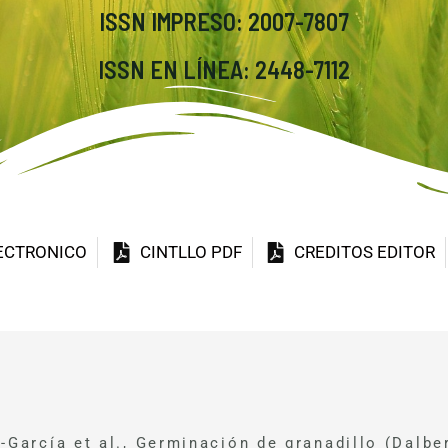
ISSN IMPRESO: 2007-7807
ISSN EN LÍNEA: 2448-7112
LECTRONICO
CINTLLO PDF
CREDITOS EDITOR
-García et al., Germinación de granadillo (Dalbe