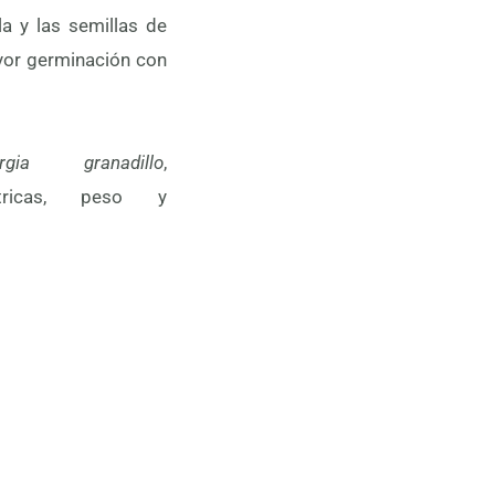
ergia granadillo
,
etricas, peso y