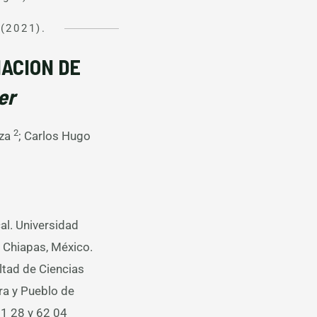
 (2021).
ACION DE
er
2
oza
; Carlos Hugo
al. Universidad
, Chiapas, México.
ltad de Ciencias
ra y Pueblo de
01 28 y 62 04