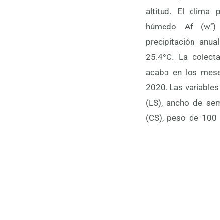
altitud. El clima 
vainas con una sola
húmedo Af (w’
color café present
precipitación anu
25.4ºC. La colecta
acabo en los mese
2020. Las variables
(LS), ancho de semi
(CS), peso de 100 