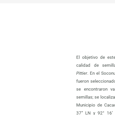
El objetivo de este
calidad de semi
Pittier
. En el Socon
ensayos con
fueron seleccionad
completamente al
se encontraron va
cada árbol. Los re
semillas; se localiz
de cien semillas fue
Municipio de Cacao
y 9.7 g). Existe un
37“ LN y 92° 16’
con 1, 2, 3 y hasta 