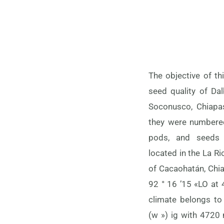
The objective of th
100 pods with 
seed quality of Dalb
percentage (PG) Th
Soconusco, Chiapas
with a completely
they were numbered
design with 30 s
pods, and seeds 
highest results of
located in the La R
seeds were trees 5
of Cacaohatán, Chia
There is a wide var
92 ° 16 ’15 «LO at 
and up to 4 seeds 
climate belongs t
seed predominate
(w ») ig with 4720 