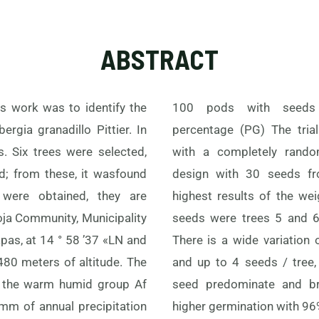
ABSTRACT
is work was to identify the
seeds and germination
ergia granadillo Pittier. In
e trials were established
. Six trees were selected,
 randomized experimental
; from these, it wasfound
eeds from each tree. The
were obtained, they are
 the weight of one hundred
ioja Community, Municipality
 and 6 (9.6 g and 9.7 g).
pas, at 14 ° 58 ’37 «LN and
iation of pods with 1, 2, 3
480 meters of altitude. The
/ tree, pods with a single
o the warm humid group Af
 and brown ones showed
mm of annual precipitation
higher germination with 96