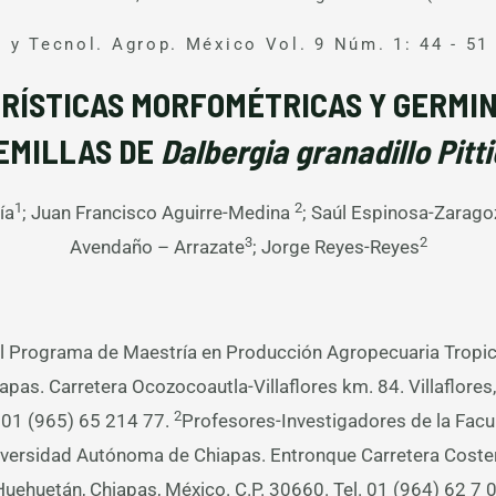
 y Tecnol. Agrop. México Vol. 9 Núm. 1: 44 - 51
RÍSTICAS MORFOMÉTRICAS Y GERMIN
EMILLAS DE
Dalbergia granadillo Pitti
1
2
ía
; Juan Francisco Aguirre-Medina
; Saúl Espinosa-Zarag
3
2
Avendaño – Arrazate
; Jorge Reyes-Reyes
l Programa de Maestría en Producción Agropecuaria Tropic
as. Carretera Ocozocoautla-Villaflores km. 84. Villaflores
2
. 01 (965) 65 214 77.
Profesores-Investigadores de la Facu
iversidad Autónoma de Chiapas. Entronque Carretera Coste
uehuetán, Chiapas, México. C.P. 30660. Tel. 01 (964) 62 7 