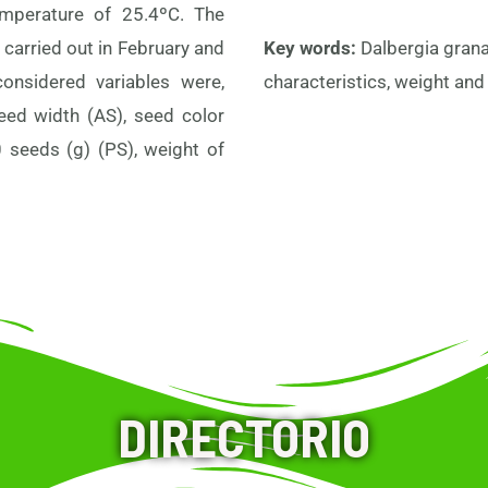
mperature of 25.4ºC. The
 carried out in February and
Key words:
Dalbergia grana
nsidered variables were,
characteristics, weight and
eed width (AS), seed color
 seeds (g) (PS), weight of
DIRECTORIO