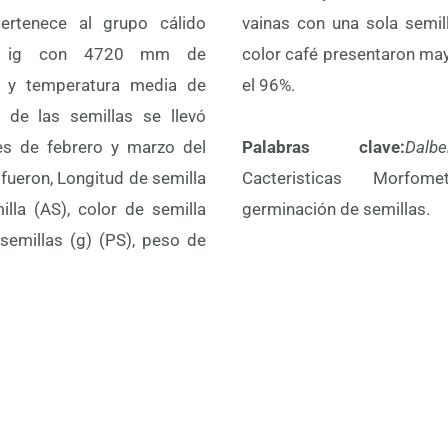
pertenece al grupo cálido
 semilla y las semillas de
’) ig con 4720 mm de
aron mayor germinación con
al y temperatura media de
el 96%.
 de las semillas se llevó
s de febrero y marzo del
Palabras clave:
Dalb
 fueron, Longitud de semilla
Cacteristicas Morfom
lla (AS), color de semilla
germinación de semillas.
semillas (g) (PS), peso de