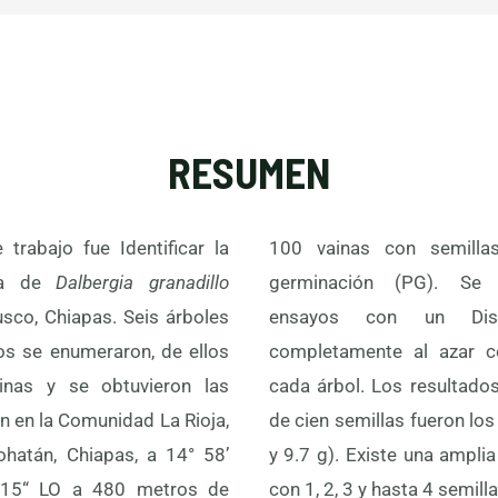
RESUMEN
 trabajo fue Identificar la
100 vainas con semilla
lla de
Dalbergia granadillo
germinación (PG). Se 
usco, Chiapas. Seis árboles
 un Diseño experimental
os se enumeraron, de ellos
 azar con 30 semillas de
inas y se obtuvieron las
sultados más alto del peso
an en la Comunidad La Rioja,
ron los árboles 5 y 6 (9.6 g
hatán, Chiapas, a 14° 58’
a amplia variación de vainas
 15“ LO a 480 metros de
4 semillas/árbol dominan las