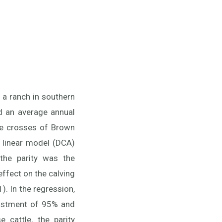
 a ranch in southern
nd an average annual
re crosses of Brown
A linear model (DCA)
the parity was the
effect on the calving
). In the regression,
justment of 95% and
 cattle, the parity