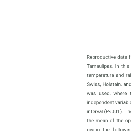
Reproductive data f
Tamaulipas. In this
temperature and ra
Swiss, Holstein, an
was used, where t
independent variable
interval (P<001). Th
the mean of the op
giving the followi