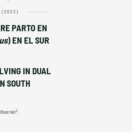
 (2022)
TRE PARTO EN
rus
) EN EL SUR
LVING IN DUAL
 IN SOUTH
2
lbarrán
.