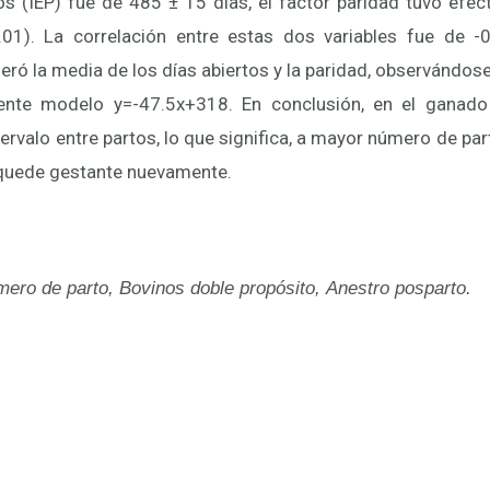
tos (IEP) fue de 485 ± 15 días, el factor paridad tuvo efect
.01). La correlación entre estas dos variables fue de -0
eró la media de los días abiertos y la paridad, observándos
iente modelo y=-47.5x+318. En conclusión, en el ganado
tervalo entre partos, lo que significa, a mayor número de p
 quede gestante nuevamente.
ero de parto, Bovinos doble propósito, Anestro posparto.