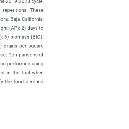
the 2019-2020 cycle,
repetitions. These
ra, Baja California,
ght (AP); 2) days to
G); 6) biomass (BIO);
) grains per square
ance. Comparisons of
also performed using
d in the trial when
sfy the food demand