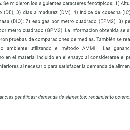
a. Se midieron los siguientes caracteres fenotípicos: 1) Altu
o (DE); 3) días a madurez (DM); 4) índice de cosecha (IC)
masa (BIO); 7) espigas por metro cuadrado (EPM2); 8) 
por metro cuadrado (GPM2). La información obtenida se so
ieron pruebas de comparaciones de medias. También se reali
ipo ambiente utilizando el método AMMI1. Las gananc
o en el material incluido en el ensayo al considerarse el 
nferiores al necesario para satisfacer la demanda de alimen
ancias genéticas; demanda de alimentos; rendimiento potenci