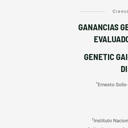
Cienc
GANANCIAS GE
EVALUADO
GENETIC GAI
D
*
Ernesto Solí
1
Instituto Nacio