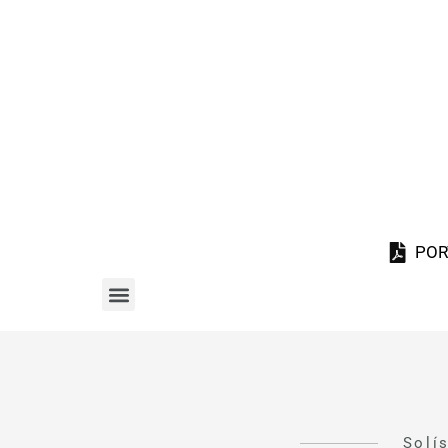
POR
Solí