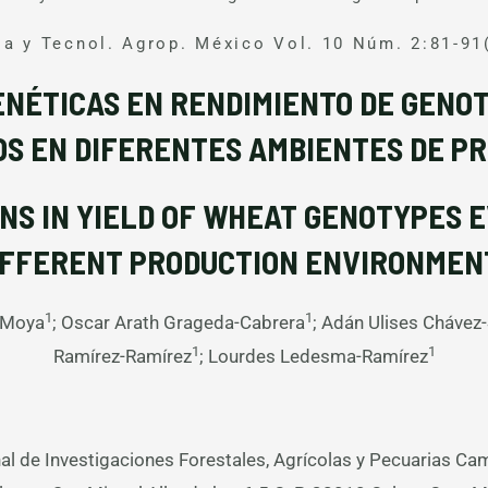
ia y Tecnol. Agrop. México Vol. 10 Núm. 2:81-91
NÉTICAS EN RENDIMIENTO DE GENOT
S EN DIFERENTES AMBIENTES DE P
NS IN YIELD OF WHEAT GENOTYPES 
IFFERENT PRODUCTION ENVIRONMEN
1
1
s-Moya
; Oscar Arath Grageda-Cabrera
; Adán Ulises Chávez-
1
1
Ramírez-Ramírez
; Lourdes Ledesma-Ramírez
nal de Investigaciones Forestales, Agrícolas y Pecuarias C