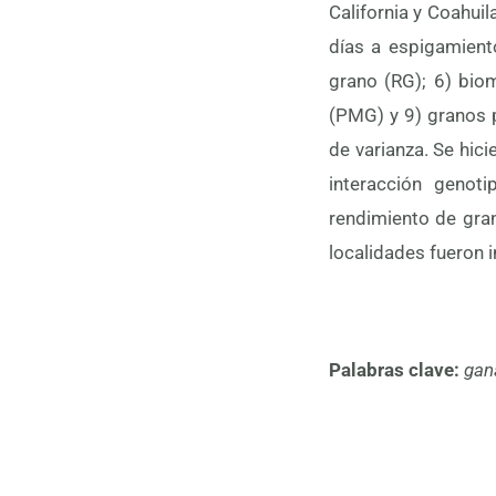
California y Coahuil
días a espigamient
grano (RG); 6) bio
(PMG) y 9) granos 
de varianza. Se hic
interacción genot
rendimiento de gran
localidades fueron i
Palabras clave:
gan