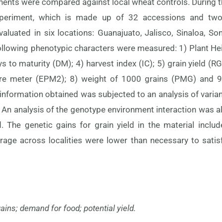
nents were compared against local wheat controls. During 
eriment, which is made up of 32 accessions and two 
aluated in six locations: Guanajuato, Jalisco, Sinaloa, Sono
ollowing phenotypic characters were measured: 1) Plant Hei
s to maturity (DM); 4) harvest index (IC); 5) grain yield (R
re meter (EPM2); 8) weight of 1000 grains (PMG) and 9
nformation obtained was subjected to an analysis of vari
An analysis of the genotype environment interaction was 
The genetic gains for grain yield in the material include
erage across localities were lower than necessary to sati
ains; demand for food; potential yield.