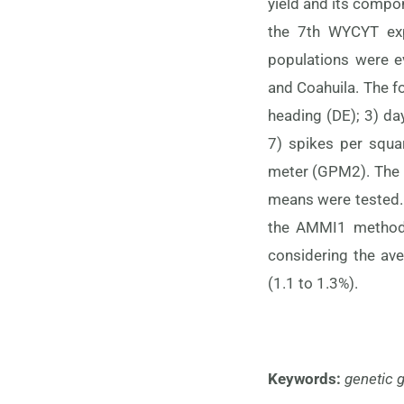
yield and its compo
the 7th WYCYT exp
populations were ev
and Coahuila. The f
heading (DE); 3) day
7) spikes per squa
meter (GPM2). The i
means were tested. 
the AMMI1 method. 
considering the av
(1.1 to 1.3%).
Keywords:
genetic g