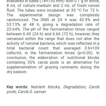
evaluated in tubes (18×150 mm) with 0.1 g of block,
8 mL of culture medium and 2 mL of fresh rumen
fluid. The tubes were incubated at 39 °C for 72 h.
The experimental design was completely
randomized. The DMS at 24 h was 42.9% and
53.13% at 48 h, giving a degradation rate of
23.64%. The pH of the fermentation times ranged
between 6.49 (24 h) and 6.66 (72 h), however, they
remained within the range that does not alter the
activity of ruminal bacteria, which was reflected in a
total bacterial count that averaged 3.6×109
cells/mL in the fermentation times (p>0.05). In
conclusion, the elaboration of nutritional blocks
containing 35% carob pods is an alternative for
supplementation of grazing ruminants during the
dry season.
Key words:
Nutrient blocks, Degradation, Carob
pods, Carob.S. saman