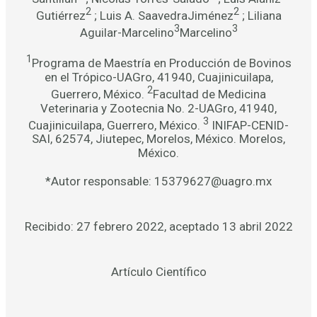
2
2
Gutiérrez
; Luis A. SaavedraJiménez
; Liliana
3
3
Aguilar-Marcelino
Marcelino
1
Programa de Maestría en Producción de Bovinos
en el Trópico-UAGro, 41940, Cuajinicuilapa,
2
Guerrero, México.
Facultad de Medicina
Veterinaria y Zootecnia No. 2-UAGro, 41940,
3
Cuajinicuilapa, Guerrero, México.
INIFAP-CENID-
SAI, 62574, Jiutepec, Morelos, México. Morelos,
México.
*Autor responsable: 15379627@uagro.mx
Recibido: 27 febrero 2022, aceptado 13 abril 2022
Artículo Científico