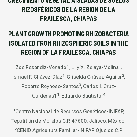
CRECIMIENTO VEGETAL AISLADAS DE SUELOS
RIZOSFÉRICOS DE LA REGION DE LA
FRAILESCA, CHIAPAS
PLANT GROWTH PROMOTING RHIZOBACTERIA
ISOLATED FROM RHIZOSPHERIC SOILS IN THE
REGION OF LA FRAILESCA, CHIAPAS
1
Zoe Resendiz-Venado1, Lily X. Zelaya-Molina
,
1
2
Ismael F. Chávez-Díaz
, Griselda Chávez-Aguilar
,
3
Roberto Reynoso-Santos
, Carlos I. Cruz-
1
4
Cárdenas1
, Edgardo Bautista-
1
Centro Nacional de Recursos Genéticos-INIFAP,
Tepatitlán de Morelos C.P. 47600, Jalisco, México.
2
CENID Agricultura Familiar-INIFAP, Ojuelos C.P.