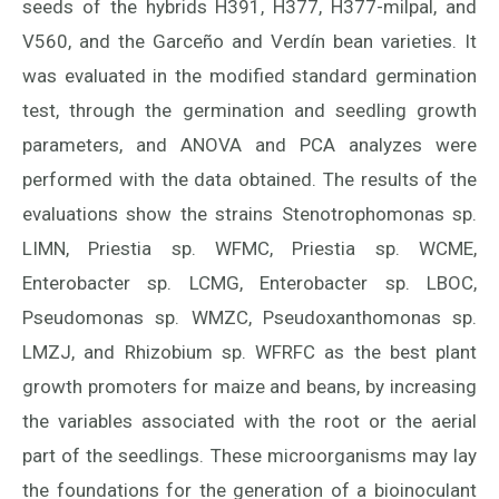
seeds of the hybrids H391, H377, H377-milpal, and
V560, and the Garceño and Verdín bean varieties. It
was evaluated in the modified standard germination
test, through the germination and seedling growth
parameters, and ANOVA and PCA analyzes were
performed with the data obtained. The results of the
evaluations show the strains Stenotrophomonas sp.
LIMN, Priestia sp. WFMC, Priestia sp. WCME,
Enterobacter sp. LCMG, Enterobacter sp. LBOC,
Pseudomonas sp. WMZC, Pseudoxanthomonas sp.
LMZJ, and Rhizobium sp. WFRFC as the best plant
growth promoters for maize and beans, by increasing
the variables associated with the root or the aerial
part of the seedlings. These microorganisms may lay
the foundations for the generation of a bioinoculant