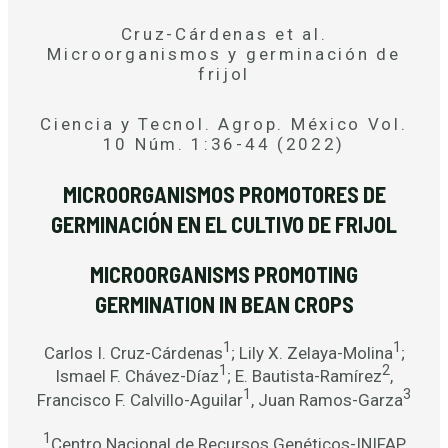
Cruz-Cárdenas et al.
Microorganismos y germinación de
frijol
Ciencia y Tecnol. Agrop. México Vol.
10 Núm. 1:36-44 (2022)
MICROORGANISMOS PROMOTORES DE
GERMINACIÓN EN EL CULTIVO DE FRIJOL
MICROORGANISMS PROMOTING
GERMINATION IN BEAN CROPS
1
1
Carlos I. Cruz-Cárdenas
; Lily X. Zelaya-Molina
;
1
2
Ismael F. Chávez-Díaz
; E. Bautista-Ramírez
,
1
3
Francisco F. Calvillo-Aguilar
, Juan Ramos-Garza
1
Centro Nacional de Recursos Genéticos-INIFAP,