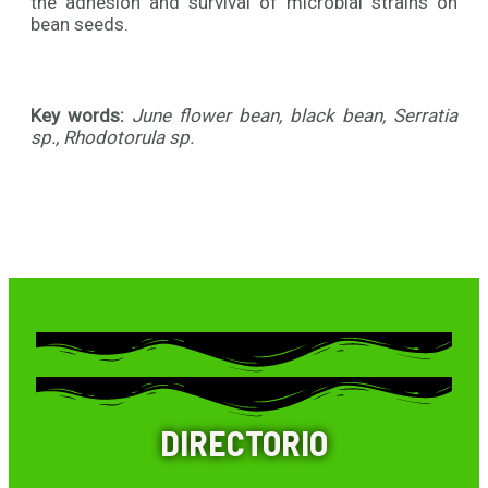
the adhesion and survival of microbial strains on
bean seeds.
Key words:
June flower bean, black bean, Serratia
sp., Rhodotorula sp.
DIRECTORIO