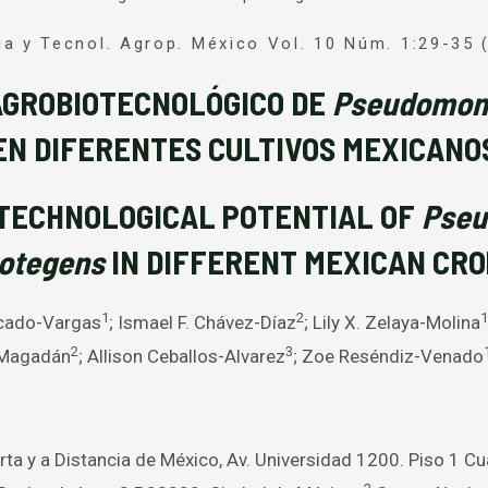
ia y Tecnol. Agrop. México Vol. 10 Núm. 1:29-35 
AGROBIOTECNOLÓGICO DE
Pseudomon
EN DIFERENTES CULTIVOS MEXICANO
TECHNOLOGICAL POTENTIAL OF
Pse
otegens
IN DIFFERENT MEXICAN CRO
1
2
1
rcado-Vargas
; Ismael F. Chávez-Díaz
; Lily X. Zelaya-Molina
2
3
Magadán
; Allison Ceballos-Alvarez
; Zoe Reséndiz-Venado
rta y a Distancia de México, Av. Universidad 1200. Piso 1 Cu