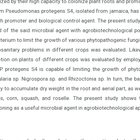
ized by their high capacity to colonize plant roots and prom
um Pseudomonas protegens S4, isolated from jamaica, has 
th promoter and biological control agent. The present stud
of the said microbial agent with agrobiotechnological pote
acterium to limit the growth of various phytopathogenic fung
sanitary problems in different crops was evaluated. Likew
tion on plants of different crops was evaluated by employ
 P. protegens S4 is capable of limiting the growth of phy
ularia sp. Nigrospora sp. and Rhizoctonia sp. In turn, the 
y to accumulate dry weight in the root and aerial part, as w
ns, corn, squash, and roselle. The present study shows th
ning as a useful microbial agent in agrobiotechnological ap