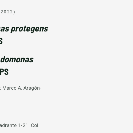
(2022)
as protegens
S
udomonas
PS
; Marco A. Aragón-
1
adrante 1-21. Col.