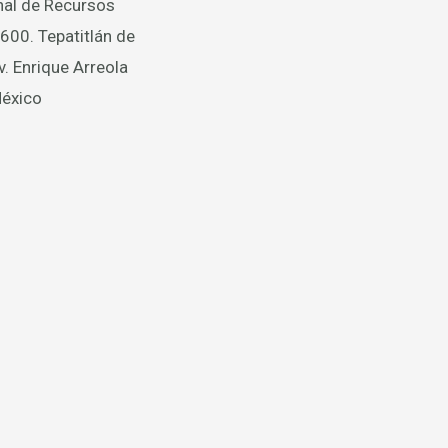
al de Recursos
600. Tepatitlán de
v. Enrique Arreola
México