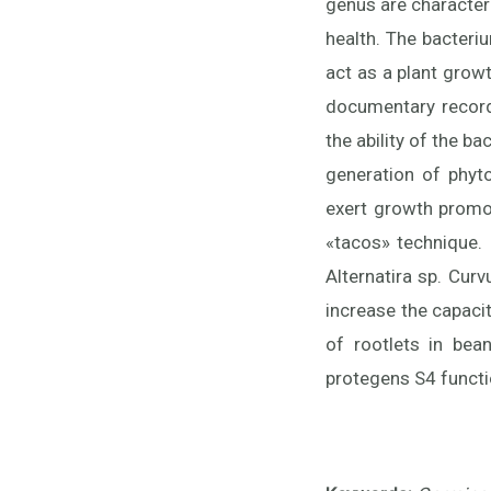
genus are character
health. The bacteri
act as a plant grow
documentary record 
the ability of the b
generation of phyto
exert growth promo
«tacos» technique.
Alternatira sp. Curv
increase the capacit
of rootlets in bea
protegens S4 functio