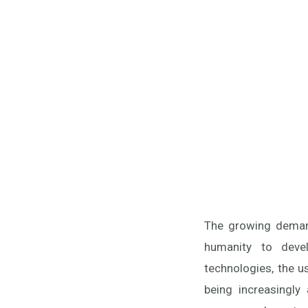
The growing demand
humanity to devel
technologies, the u
being increasingl