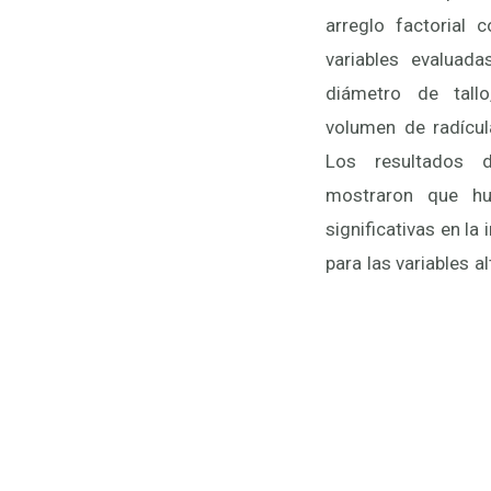
arreglo factorial c
SE y M1 respectiva
variables evaluada
espectros rojo, 
diámetro de tallo
manera diferente en
volumen de radícula
Los resultados d
mostraron que hu
significativas en la
para las variables al