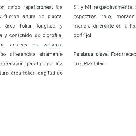
on cinco repeticiones; las
mente. Se concluye que los
s fueron altura de planta,
morado, azul inciden de
, área foliar, longitud y
 la fisiología de plántulas
 y contenido de clorofila.
de frijol.
el análisis de varianza
bo diferencias altamente
Palabras clave:
Fotorrecep
 interacción genotipo por luz
Luz, Plántulas.
tura, área foliar, longitud de