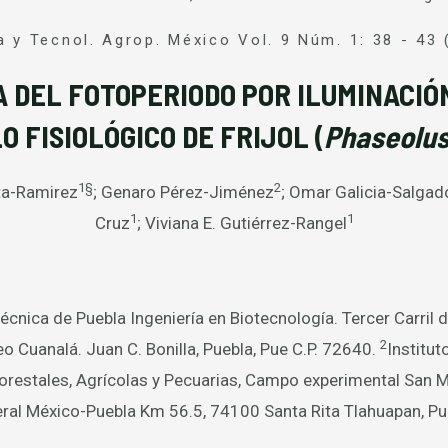
a y Tecnol. Agrop. México Vol. 9 Núm. 1: 38 - 43 
 DEL FOTOPERIODO POR ILUMINACIÓ
 FISIOLÓGICO DE FRIJOL (
Phaseolus 
1§
2
ta-Ramirez
; Genaro Pérez-Jiménez
; Omar Galicia-Salgad
1
1
Cruz
; Viviana E. Gutiérrez-Rangel
écnica de Puebla Ingeniería en Biotecnología. Tercer Carril 
2
o Cuanalá. Juan C. Bonilla, Puebla, Pue C.P. 72640.
Institut
orestales, Agrícolas y Pecuarias, Campo experimental San Ma
ral México-Puebla Km 56.5, 74100 Santa Rita Tlahuapan, Pu