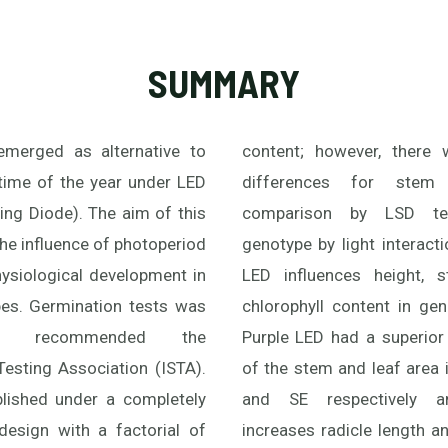
SUMMARY
 emerged as alternative to
there were no significant
 time of the year under LED
 stem diameter. Means
ting Diode). The aim of this
SD test indicated that
he influence of photoperiod
nteraction showed that red
physiological development in
eight, stem diameter and
es. Germination tests was
t in genotypes M1 and X1.
w recommended the
uperior effect on diameter
Testing Association (ISTA).
f area in the genotypes X1
blished under a completely
ely and; witness light
esign with a factorial of
ength and volume in SE and