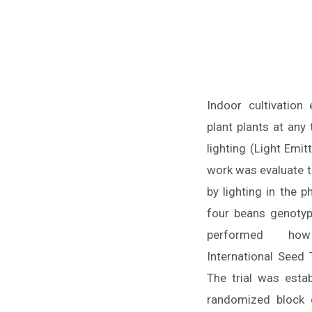
Indoor cultivation
content; however, 
plant plants at any
differences for
lighting (Light Emit
comparison by L
work was evaluate t
genotype by light i
by lighting in the 
LED influences h
four beans genotyp
chlorophyll conten
performed ho
Purple LED had a s
International Seed 
of the stem and lea
The trial was esta
and SE respectiv
randomized block d
increases radicle l