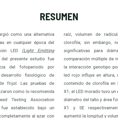
RESUMEN
urgió como una alternativa
raíz, volumen de radícu
as en cualquier época del
clorofila; sin embargo, 
ación LED
(Light Emitting
significativas para diám
o del presente estudio fue
ltiple de medias por Tukey en
ncia del fotoperiodo por
tipo por luz mostró que el
desarrollo fisiológico de
altura, diámetro del tallo y
de frijol. Las pruebas de
fila en los genotipos M1 y
lizaron como lo recomienda
uvo un efecto superior en el
Seed Testing Association
 área foliar en los genotipos
 fue establecido bajo un
vamente; la luz testigo
completamente al azar con
 y volumen de la radícula en