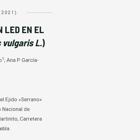
(2021).
N LED EN EL
vulgaris L.
)
1
o
; Ana P. García-
del Ejido «Serrano»
o Nacional de
rtinito, Carretera
ebla.