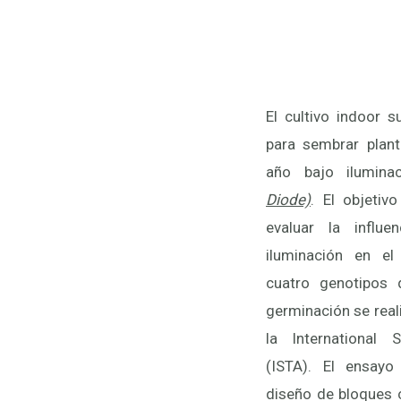
El cultivo indoor s
para sembrar plant
año bajo ilumin
Diode)
. El objetiv
comparación mú
evaluar la influe
la interacción geno
iluminación en el 
led rojo influye en 
cuatro genotipos 
contenido de cloro
germinación se rea
X1; el LED morado t
la International 
diámetro del tallo y
(ISTA). El ensayo
X1 y SE respecti
diseño de bloques 
aumentó la longitud