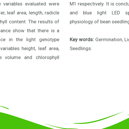
he variables evaluated were
is concluded that red, purple
r, leaf area, length, radicle
LED spectra affect the
yll content. The results of
physiology of bean seedling
iance show that there is a
ence in the light genotype
Key words:
Germination, Li
variables height, leaf area,
Seedlings.
le volume and chlorophyll