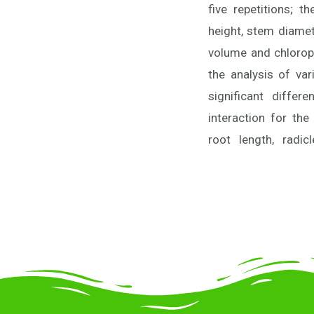
five repetitions; t
M1 respectively. It 
height, stem diamete
and blue light 
volume and chloroph
the analysis of var
significant differ
interaction for the 
root length, radic